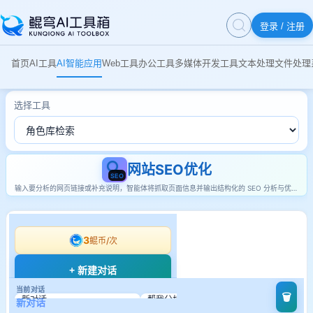
登录 / 注册
首页
AI工具
AI智能应用
Web工具
办公工具
多媒体
开发工具
文本处理
文件处理
选择工具
🔍
网站SEO优化
SEO
输入要分析的网页链接或补充说明，智能体将抓取页面信息并输出结构化的 SEO 分析与优化
建议。
3
鲲币/次
+ 新建对话
当前对话
🗑️
新对话
帮我分析一下https://aiconverter.kunq...
新对话